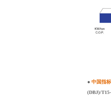
●
中国指
(DBJ)/T15-