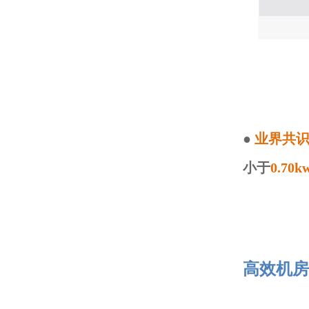
●
业界共
小于
0.70k
高效机房